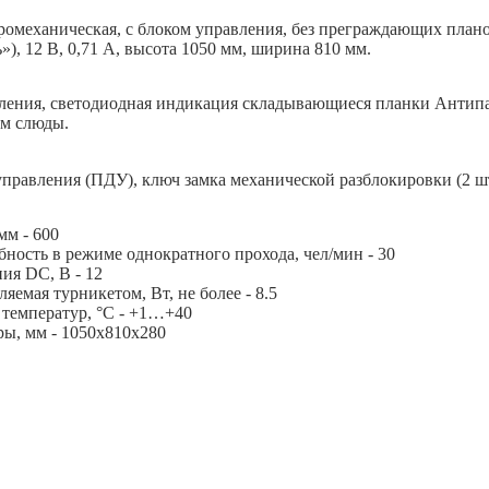
ромеханическая, с блоком управления, без преграждающих плано
»), 12 В, 0,71 А, высота 1050 мм, ширина 810 мм.
ления, светодиодная индикация складывающиеся планки Антипан
ом слюды.
правления (ПДУ), ключ замка механической разблокировки (2 шт
мм - 600
ность в режиме однократного прохода, чел/мин - 30
ия DC, В - 12
яемая турникетом, Вт, не более - 8.5
 температур, °С - +1…+40
ры, мм - 1050х810х280