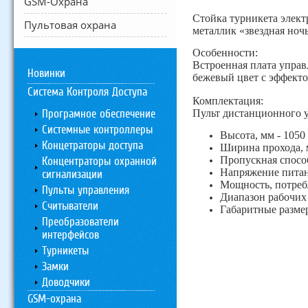
GSM-Охрана
Стойка турникета элект
Пультовая охрана
металлик «звездная ночь
Особенности:
Встроенная плата управ
Новинки
бежевый цвет с эффект
Система Контроля Доступа
Комплектация:
Програмное обеспечение
Пульт дистанционного у
Системные контроллеры
Высота, мм - 1050
Концетраторы доступа
Ширина прохода, 
Пропускная способ
Концентраторы охранной
Напряжение питан
сигнализации
Мощность, потребл
Пульты управления
Диапазон рабочих
Считыватели
Габаритные разме
Преобразователи
интерфейсов
Турникеты
Замки
Доводчики
GSM-охрана